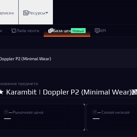
дписки
Ресурсы
и
Лайв лента
База цен
API
Новый
 Doppler P2 (Minimal Wear)
азвание предмета
★ Karambit | Doppler P2 (Minimal Wear)
—
Рыночная цена
—
Самая низкая
—
—