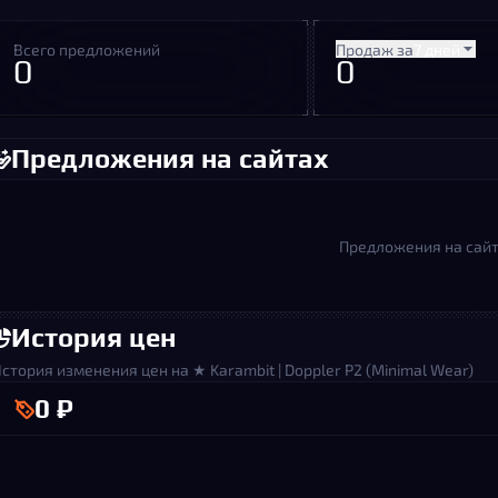
Всего предложений
Продаж за
7 дней
0
0
Предложения на сайтах
Предложения на сайт
История цен
стория изменения цен на ★ Karambit | Doppler P2 (Minimal Wear)
0 ₽