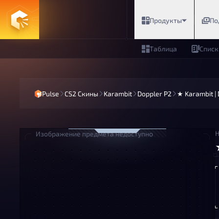
Продукты
По
Таблица
Списк
Pulse
CS2 Скины
Karambit
Doppler P2
★ Karambit |
Н
Изображение предмета недоступно