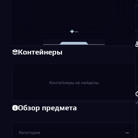
—
Контейнеры
Контейнеры не найдены
И
Обзор предмета
Категория
—