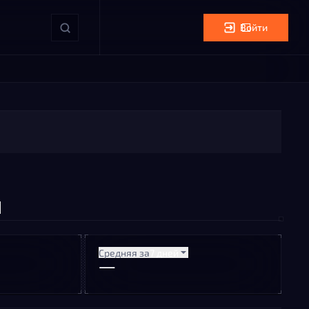
Войти
Средняя за
7 дней
—