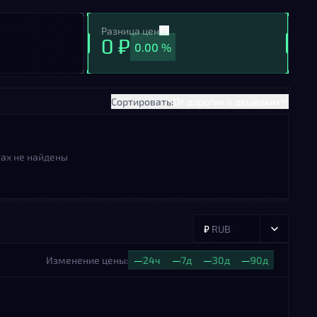
Разница цен
0 ₽
0.00 %
Сортировать:
От дорогих к дешевым
ах не найдены
₽
RUB
Изменение цены:
—
24ч
—
7д
—
30д
—
90д