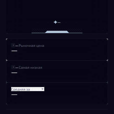
—
—
Рыночная цена
—
—
Самая низкая
—
Средняя за
7 дней
—