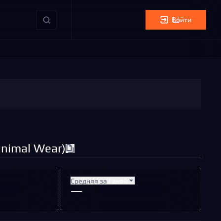
Войти
inimal Wear)
Средняя за
7 дней
—