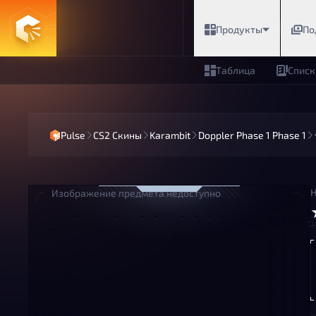
Продукты
По
Таблица
Списк
Pulse
CS2 Скины
Karambit
Doppler Phase 1 Phase 1
Н
Изображение предмета недоступно