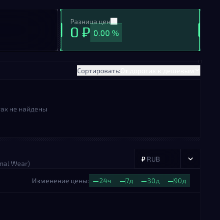
Разница цен
0 ₽
0.00 %
Сортировать:
От дорогих к дешевым
ах не найдены
₽
RUB
mal Wear)
Изменение цены:
—
24ч
—
7д
—
30д
—
90д