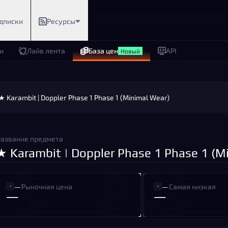
дписки
Ресурсы
и
Лайв лента
База цен
API
Новый
★ Karambit | Doppler Phase 1 Phase 1 (Minimal Wear)
азвание предмета
★ Karambit | Doppler Phase 1 Phase 1 (M
—
Рыночная цена
—
Самая низкая
—
—