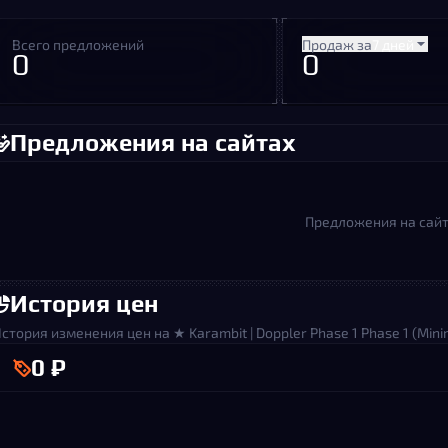
Всего предложений
Продаж за
7 дней
0
0
Предложения на сайтах
Предложения на сайт
История цен
стория изменения цен на ★ Karambit | Doppler Phase 1 Phase 1 (Mini
0 ₽