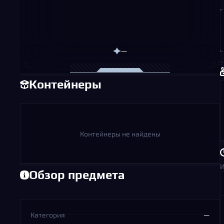
—
Контейнеры
Контейнеры не найдены
И
Обзор предмета
Категория
—