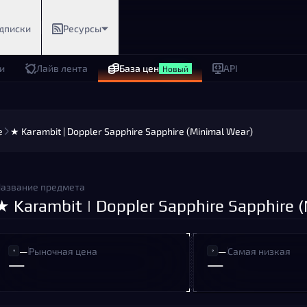
дписки
Ресурсы
и
Лайв лента
База цен
API
Новый
e
★ Karambit | Doppler Sapphire Sapphire (Minimal Wear)
азвание предмета
★ Karambit | Doppler Sapphire Sapphire 
—
Рыночная цена
—
Самая низкая
—
—