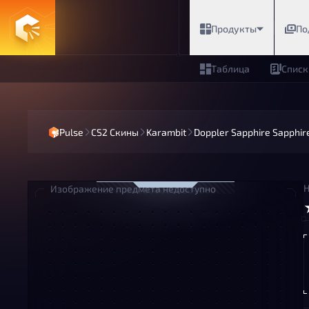
Продукты
По
Таблица
Списк
Pulse
CS2 Скины
Karambit
Doppler Sapphire Sapphir
Н
Изображение предмета недоступно