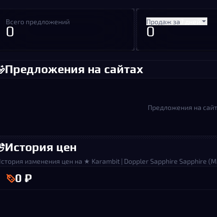
Всего предложений
Продаж за
7 дней
0
0
Предложения на сайтах
Предложения на сайт
История цен
стория изменения цен на ★ Karambit | Doppler Sapphire Sapphire (M
0 ₽