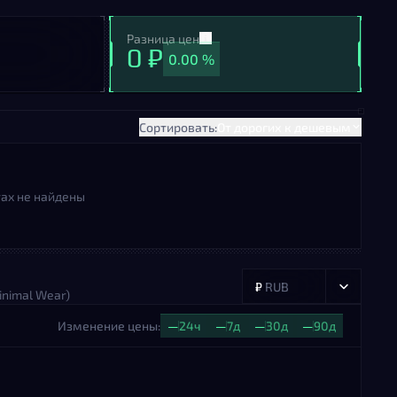
Разница цен
0 ₽
0.00 %
Сортировать:
От дорогих к дешевым
ах не найдены
₽
RUB
inimal Wear)
Изменение цены:
—
24ч
—
7д
—
30д
—
90д