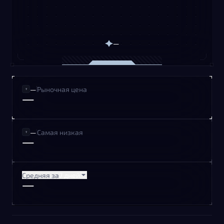
—
—
Рыночная цена
—
—
Самая низкая
—
Средняя за
7 дней
—