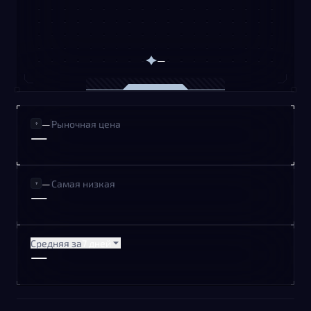
—
—
Рыночная цена
—
—
Самая низкая
—
Средняя за
7 дней
—