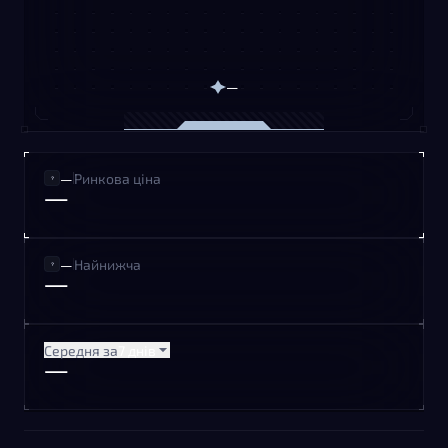
—
—
Ринкова ціна
—
—
Найнижча
—
Середня за
7 днів
—