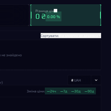
Різниця цін
0 ₴
0.00 %
Сортувати:
Від дорогих до дешевих
х не знайдено
₴
UAH
r)
Зміна ціни:
—
24ч
—
7д
—
30д
—
90д