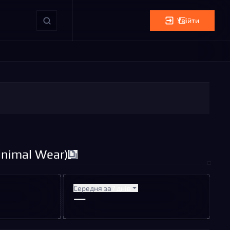
Увійти
inimal Wear)
Середня за
7 днів
—