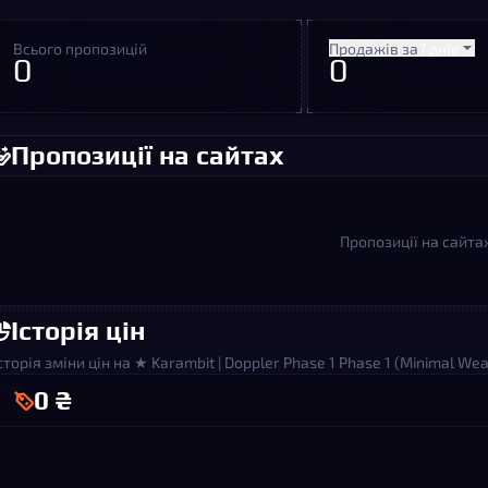
Всього пропозицій
Продажів за
7 днів
0
0
Пропозиції на сайтах
Пропозиції на сайта
Історія цін
сторія зміни цін на ★ Karambit | Doppler Phase 1 Phase 1 (Minimal Wea
0 ₴