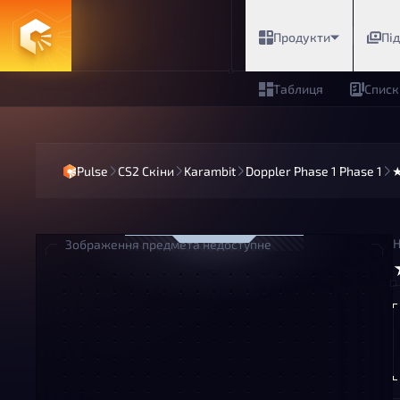
Продукти
Пі
Таблиця
Списк
Pulse
CS2 Скіни
Karambit
Doppler Phase 1 Phase 1
★
Н
Зображення предмета недоступне