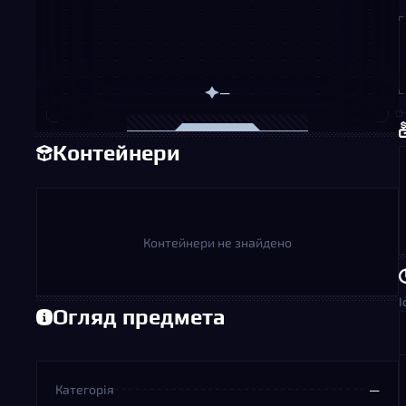
—
Контейнери
Контейнери не знайдено
І
Огляд предмета
Категорія
—