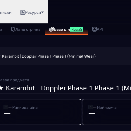
дписки
Ресурси
и
Лайв стрічка
База цін
API
Новий
 Karambit | Doppler Phase 1 Phase 1 (Minimal Wear)
азва предмета
★ Karambit | Doppler Phase 1 Phase 1 (M
—
Ринкова ціна
—
Найнижча
—
—