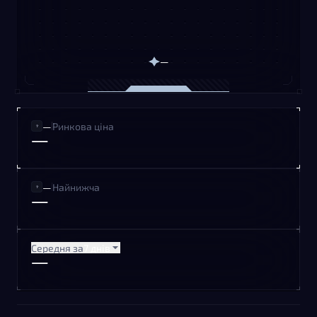
—
—
Ринкова ціна
—
—
Найнижча
—
Середня за
7 днів
—