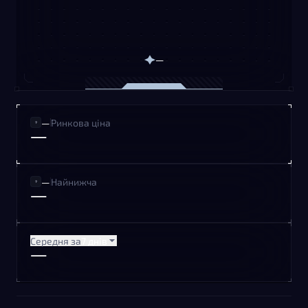
—
—
Ринкова ціна
—
—
Найнижча
—
Середня за
7 днів
—