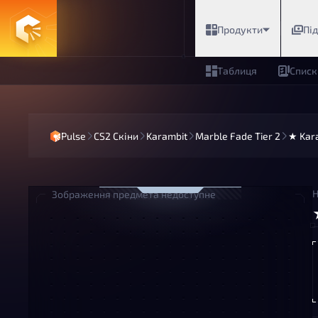
Продукти
Пі
Таблиця
Списк
Pulse
CS2 Скіни
Karambit
Marble Fade Tier 2
★ Kara
Н
Зображення предмета недоступне