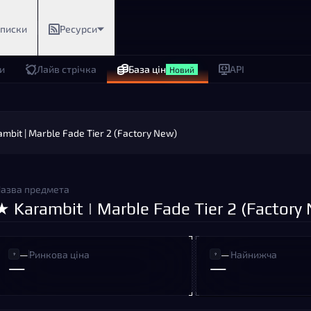
дписки
Ресурси
и
Лайв стрічка
База цін
API
Новий
mbit | Marble Fade Tier 2 (Factory New)
азва предмета
★ Karambit | Marble Fade Tier 2 (Factory
—
Ринкова ціна
—
Найнижча
—
—