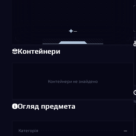
—
Контейнери
Контейнери не знайдено
І
Огляд предмета
Категорія
—