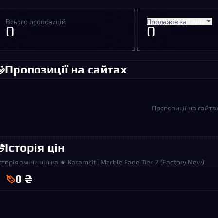
Всього пропозицій
Продажів за
7 днів
0
0
Пропозиції на сайтах
Пропозиції на сайта
Історія цін
сторія зміни цін на ★ Karambit | Marble Fade Tier 2 (Factory New)
0 ₴