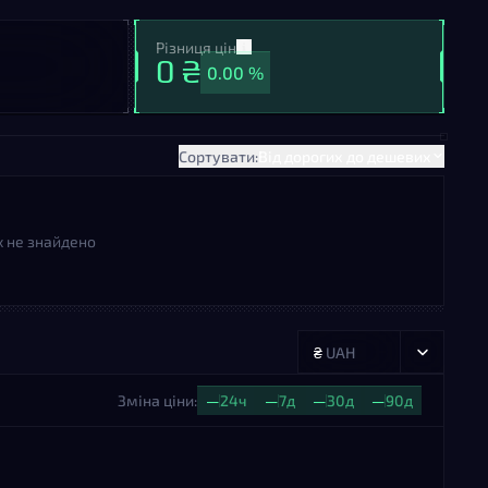
Різниця цін
0 ₴
0.00 %
Сортувати:
Від дорогих до дешевих
х не знайдено
₴
UAH
Зміна ціни:
—
24ч
—
7д
—
30д
—
90д