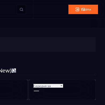
Увійти
 New)
Середня за
7 днів
—