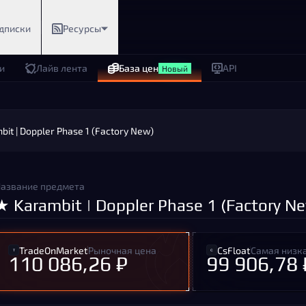
дписки
Ресурсы
и
Лайв лента
База цен
API
Новый
it | Doppler Phase 1 (Factory New)
азвание предмета
★ Karambit | Doppler Phase 1 (Factory N
TradeOnMarket
Рыночная цена
CsFloat
Самая низк
110 086,26 ₽
99 906,78 