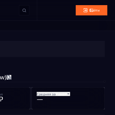
Войти
ew)
ая
Средняя за
7 дней
₽
—