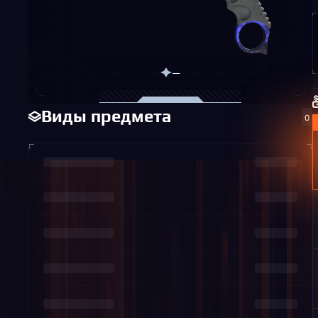
—
Виды предмета
0