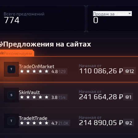
Всего предложений
Продаж за
7 дней
774
0
Предложения на сайтах
Рекомендуем
Начиная от
TradeOnMarket
110 086,26 ₽
12
4.8
129
Начиная от
SkinVault
241 664,28 ₽
1
3.8
154
Начиная от
TradeItTrade
214 890,05 ₽
2
4.7
21.0K