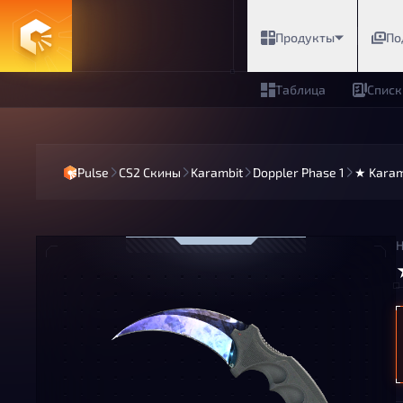
Продукты
По
Таблица
Списк
Pulse
CS2 Скины
Karambit
Doppler Phase 1
★ Karamb
Н