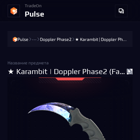
TradeOn
Pulse
Pulse
•••
Doppler Phase2
★ Karambit | Doppler Phase2 (Factory New)
Название предмета
★ Karambit | Doppler Phase2 (Factory New)