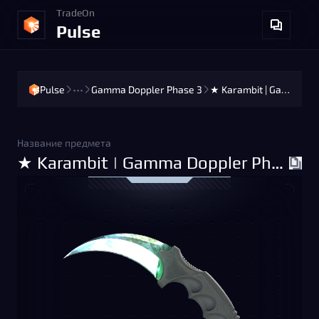
TradeOn
Pulse
Pulse
•••
Gamma Doppler Phase 3
★ Karambit | Gamma Doppler Phase 3 (Factory New)
Название предмета
★ Karambit | Gamma Doppler Phase 3 (Factory New)