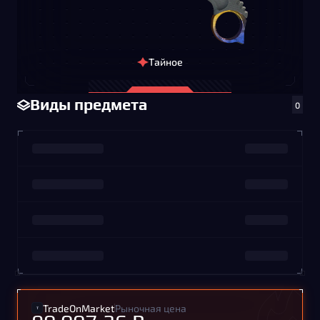
Тайное
Виды предмета
0
TradeOnMarket
Рыночная цена