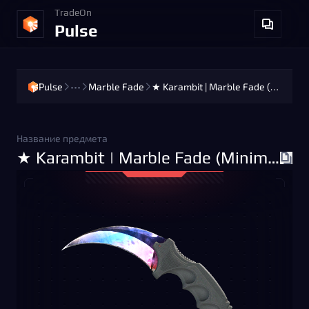
TradeOn
Pulse
Pulse
•••
Marble Fade
★ Karambit | Marble Fade (Minimal Wear)
Название предмета
★ Karambit | Marble Fade (Minimal Wear)