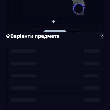
—
Варіанти предмета
0