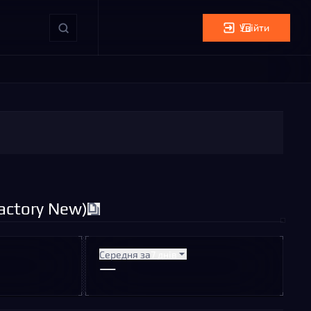
Увійти
actory New)
Середня за
7 днів
—