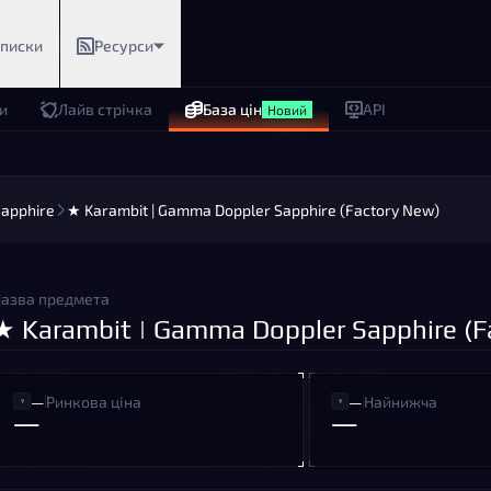
дписки
Ресурси
и
Лайв стрічка
База цін
API
Новий
apphire
★ Karambit | Gamma Doppler Sapphire (Factory New)
азва предмета
★ Karambit | Gamma Doppler Sapphire (F
—
Ринкова ціна
—
Найнижча
—
—