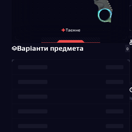
Таємне
Варіанти предмета
0
І