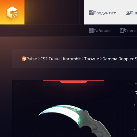
Продукти
Пі
Таблиця
Списк
Pulse
CS2 Скіни
Karambit
Таємне
Gamma Doppler S
Н