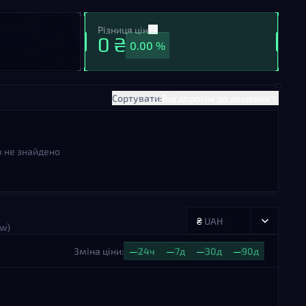
Різниця цін
0 ₴
0.00 %
Сортувати:
Від дорогих до дешевих
х не знайдено
₴
UAH
ew)
Зміна ціни:
—
24ч
—
7д
—
30д
—
90д