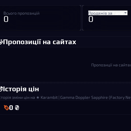
Всього пропозицій
Продажів за
7 днів
0
0
Пропозиції на сайтах
Пропозиції на сайта
Історія цін
сторія зміни цін на ★ Karambit | Gamma Doppler Sapphire (Factory N
0 ₴