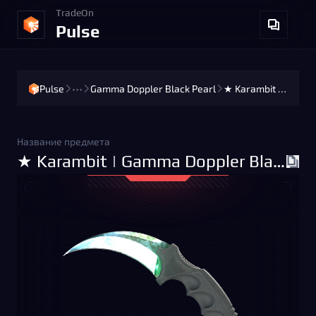
TradeOn
Pulse
Pulse
•••
Gamma Doppler Black Pearl
★ Karambit | Gamma Doppler Black Pearl (Factory New)
Название предмета
★ Karambit | Gamma Doppler Black Pearl (Factory New)