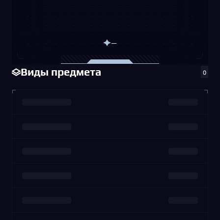
—
Виды предмета
0