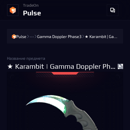
TradeOn
Pulse
Pulse
•••
Gamma Doppler Phase3
★ Karambit | Gamma Doppler Phase3 (Factory New)
Название предмета
★ Karambit | Gamma Doppler Phase3 (Factory New)