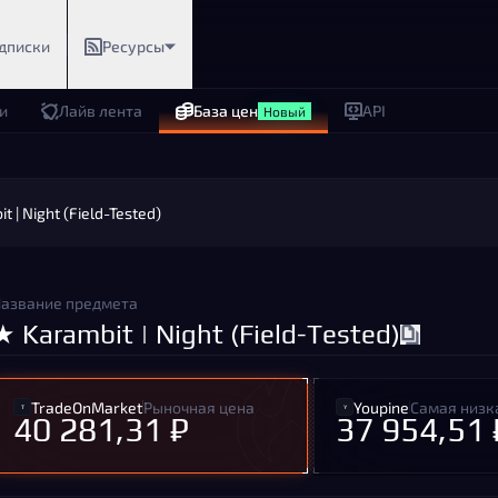
дписки
Ресурсы
и
Лайв лента
База цен
API
Новый
t | Night (Field-Tested)
азвание предмета
★ Karambit | Night (Field-Tested)
TradeOnMarket
Рыночная цена
Youpine
Самая низк
40 281,31 ₽
37 954,51 