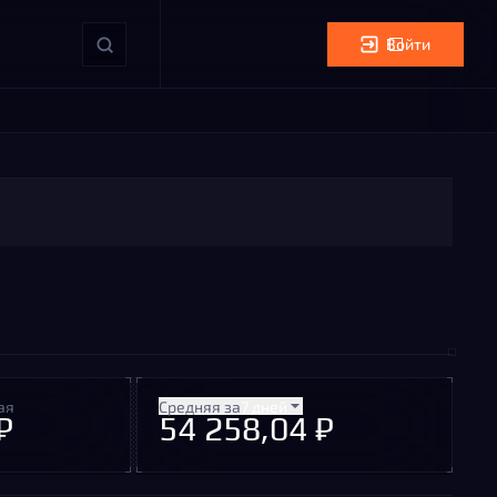
Войти
ая
Средняя за
7 дней
₽
54 258,04 ₽