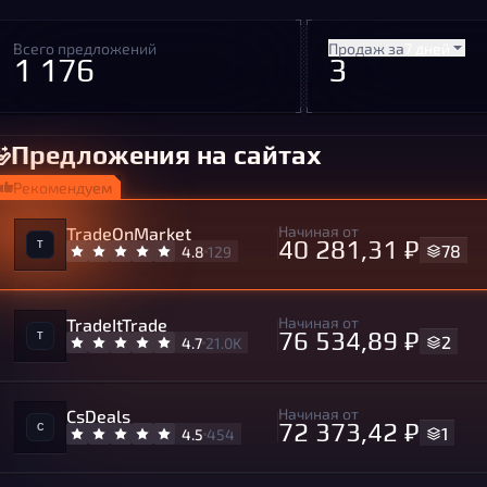
Всего предложений
Продаж за
7 дней
1 176
3
Предложения на сайтах
Рекомендуем
Начиная от
TradeOnMarket
40 281,31 ₽
78
4.8
129
Начиная от
TradeItTrade
76 534,89 ₽
2
4.7
21.0K
Начиная от
CsDeals
72 373,42 ₽
1
4.5
454