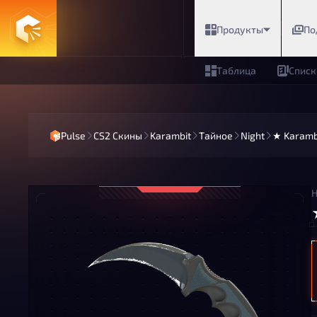
Продукты
По
Таблица
Списк
Pulse
CS2 Скины
Karambit
Тайное
Night
★ Karambi
Н