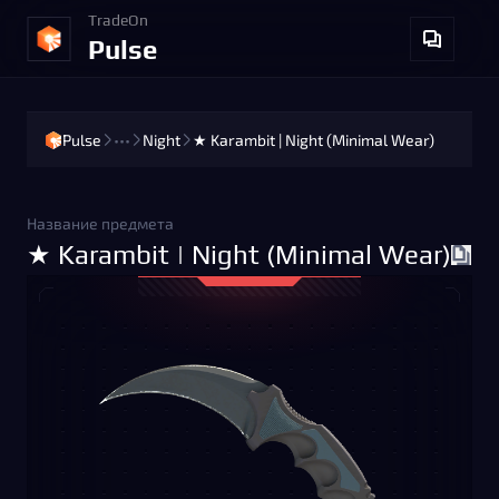
TradeOn
Pulse
Pulse
•••
Night
★ Karambit | Night (Minimal Wear)
Название предмета
★ Karambit | Night (Minimal Wear)