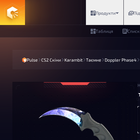
Продукти
Пі
Таблиця
Списк
Pulse
CS2 Скіни
Karambit
Таємне
Doppler Phase4
Н