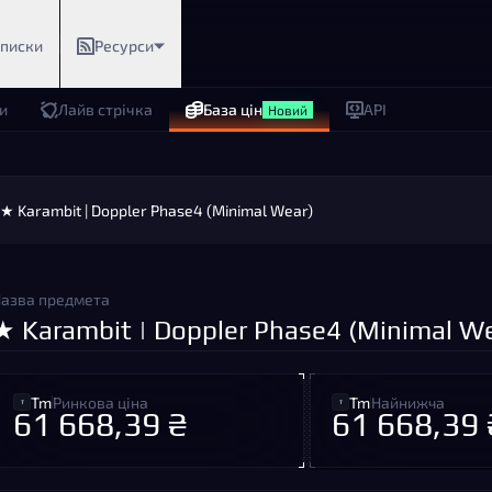
дписки
Ресурси
и
Лайв стрічка
База цін
API
Новий
★ Karambit | Doppler Phase4 (Minimal Wear)
азва предмета
★ Karambit | Doppler Phase4 (Minimal We
Tm
Ринкова ціна
Tm
Найнижча
61 668,39 ₴
61 668,39 