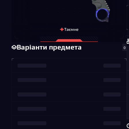
Таємне
Варіанти предмета
0