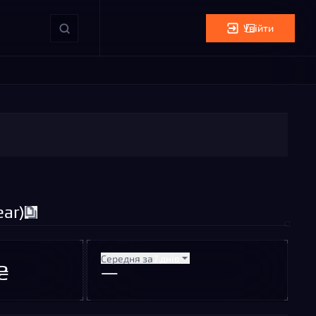
Увійти
ar)
Середня за
7 днів
₴
—