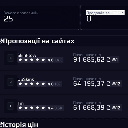
Всього пропозицій
Продажів за
7 днів
25
0
Пропозиції на сайтах
Починаючи від
SkinFlow
91 685,62 ₴
1
4.6
1.4K
Починаючи від
UuSkins
64 195,37 ₴
12
4.0
107
Починаючи від
Tm
61 668,39 ₴
12
4.4
3.5K
Історія цін